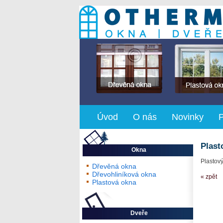
Úvod
O nás
Novinky
Plast
Okna
Plastový
Dřevěná okna
Dřevohliníková okna
« zpět
Plastová okna
Dveře