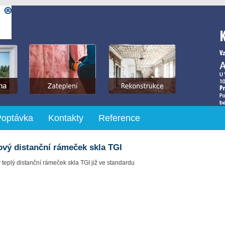
Poptávka
Kontakty
Reference
ový distanční rámeček skla TGI
 teplý distanční rámeček skla TGI již ve standardu