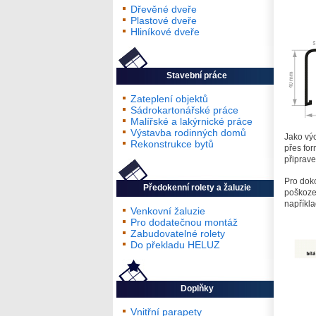
Dřevěné dveře
Plastové dveře
Hliníkové dveře
Stavební práce
Zateplení objektů
Sádrokartonářské práce
Malířské a lakýrnické práce
Výstavba rodinných domů
Jako výc
Rekonstrukce bytů
přes fo
připrave
Pro doko
Předokenní rolety a žaluzie
poškozen
napříkl
Venkovní žaluzie
Pro dodatečnou montáž
Zabudovatelné rolety
Do překladu HELUZ
Doplňky
Vnitřní parapety