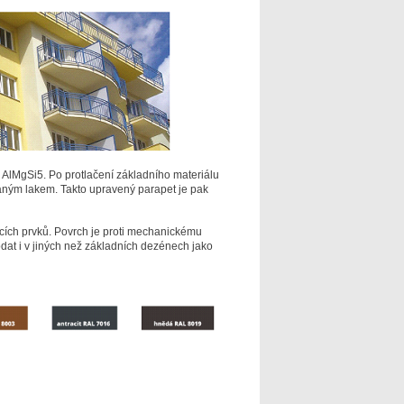
a AlMgSi5. Po protlačení základního materiálu
aným lakem. Takto upravený parapet je pak
cích prvků. Povrch je proti mechanickému
odat i v jiných než základních dezénech jako