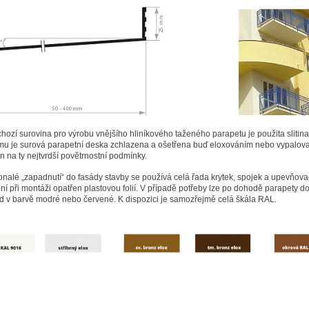
hozí surovina pro výrobu vnějšího hliníkového taženého parapetu je použita slitin
rmu je surová parapetní deska zchlazena a ošetřena buď eloxováním nebo vypalov
n na ty nejtvrdší povětrnostní podmínky.
nalé „zapadnutí“ do fasády stavby se používá celá řada krytek, spojek a upevňova
í při montáži opatřen plastovou folií. V případě potřeby lze po dohodě parapety d
ad v barvě modré nebo červené. K dispozici je samozřejmě celá škála RAL.