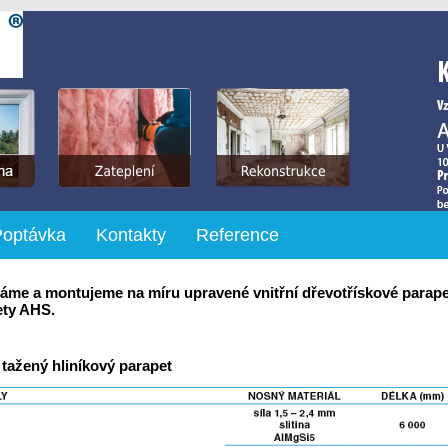
Poptávka
Kontakty
Reference
me a montujeme na míru upravené vnitřní dřevotřískové parapet
ety AHS.
 tažený hliníkový parapet