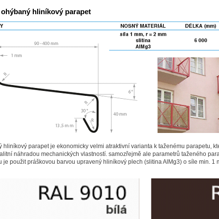
 ohýbaný hliníkový parapet
hliníkový parapet je ekonomicky velmi atraktivní varianta k taženému parapetu, kter
valitní náhradou mechanických vlastností. samozřejmě ale parametrů taženého par
 je použit práškovou barvou upravený hliníkový plech (slitina AlMg3) o síle min. 1