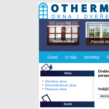
Úvod
O nás
Novinky
Dodává
Okna
parap
Dřevěná okna
Dřevohliníková okna
Vnější
Plastová okna
Dveře