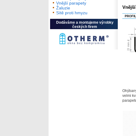
Vnější parapety
Vnější
Žaluzie
Sítě proti hmyzu
Dodáváme a montujeme výrobky
českých firem
Ohýbaný 
velmi k
parapetu