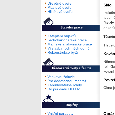
Dřevěné dveře
Sklo
Plastové dveře
Hliníkové dveře
Izolačn
tepelné
"teplý 
dekorů 
Stavební práce
Zateplení objektů
Těsněn
Sádrokartonářské práce
Malířské a lakýrnické práce
Tři ce
Výstavba rodinných domů
Rekonstrukce bytů
Kován
Německ
rolničk
Předokenní rolety a žaluzie
kování 
Venkovní žaluzie
Povrc
Pro dodatečnou montáž
Zabudovatelné rolety
Okna js
Do překladu HELUZ
Doplňky
Obráz
Vnitřní parapety