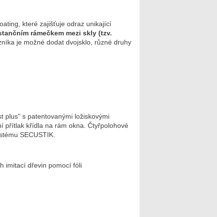
ing, které zajišťuje odraz unikající
tančním rámečkem mezi skly (tzv.
zníka je možné dodat dvojsklo, různé druhy
 plus" s patentovanými ložiskovými
í přítlak křídla na rám okna. Čtyřpolohové
 systému SECUSTIK.
 imitací dřevin pomocí fóli