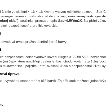
í 3-sklo ve složení 4-16-4-16-4mm s vrstvou měkkého pokovení Soft-Coat
 energie oknem z místnosti zpět do interiéru,
nerezovo-plastovým dis
okraj skla"),
součinitel prostupu tepla
U
=0,5W/m2K
. Na přání záka
skla
skel, bezpečnostní a protihluková skla.
í
loobvodová trvale pružná těsnění černé barvy.
í
é bezpečnostní celoobvodové kování Siegenia "AUBI A300 bezpečnost
ovými čepy, které umožňují trvalou lehkost chodu kování a zvětšuji bočn
s mikroventilací, pojistkou proti svěšení křídla a bezpečnostní klikou
hová úprava
ou vyráběna standardně v bílé barvě. Za příplatek možnost jednotlivých
ky