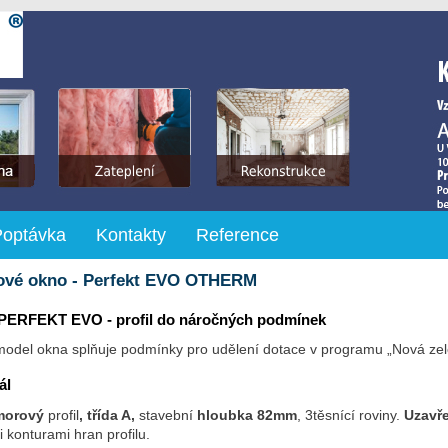
Poptávka
Kontakty
Reference
ové okno - Perfekt EVO OTHERM
l PERFEKT EVO - profil do náročných podmínek
model okna splňuje podmínky pro udělení dotace v programu „Nová z
ál
morový
profil
, třída A,
stavební
hloubka 82mm
, 3těsnící roviny.
Uzavře
 konturami hran profilu.