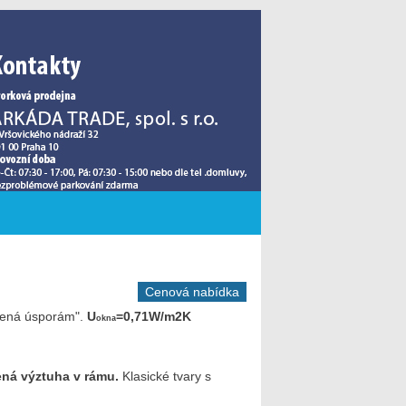
Cenová nabídka
elená úsporám".
U
=0,71W/m2K
okna
ná výztuha v rámu.
Klasické tvary s