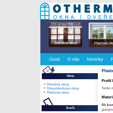
Úvod
O nás
Novinky
Plast
Okna
Profi
Dřevěná okna
Tento 
Dřevohliníková okna
Plastová okna
Materi
6ti ko
Dveře
jasnými