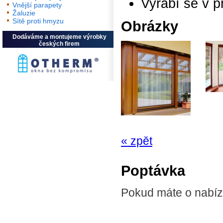
Vyrábí se v pr
Vnější parapety
Žaluzie
Sítě proti hmyzu
Obrázky
Dodáváme a montujeme výrobky
českých firem
« zpět
Poptávka
Pokud máte o nabíz