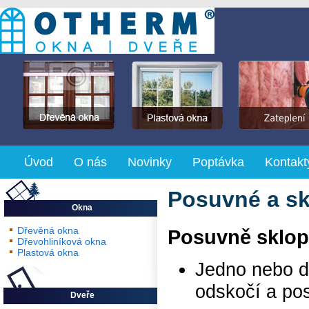
Úvod
O nás
Novinky
Poptávka
Kontakt
Posuvné a s
Okna
Dřevěná okna
Posuvně sklo
Dřevohliníková okna
Plastová okna
Jedno nebo d
odskočí a po
Dveře