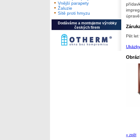
Vnější parapety
přídav
Žaluzie
impreg
Sítě proti hmyzu
úprav
Dodáváme a montujeme výrobky
Záruk
českých firem
Pět le
Ukázky
Obráz
« zpět