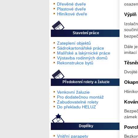
osazen
Dřevěné dveře
Plastové dveře
Hliníkové dveře
Výplň
Izolač
součini
Stavební práce
bezpečn
Zateplení objektů
Dále j
Sádrokartonářské práce
imitací
Malířské a lakýrnické práce
Výstavba rodinných domů
Těsně
Rekonstrukce bytů
Dvojité
Okapn
Předokenní rolety a žaluzie
Hliníko
Venkovní žaluzie
Pro dodatečnou montáž
Kován
Zabudovatelné rolety
Do překladu HELUZ
Bezpeč
zámek 
Doplňky
Povrc
Vnitřní parapety
Bezkon