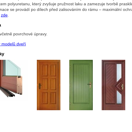
kem polyuretanu, který zvyšuje pružnost laku a zamezuje tvorbě prask
nace se provádí po dílech před zalisováním do rámu – maximální ochr
ě
zde
.
a
t včetně povrchové úpravy.
 modelů dveří
ky