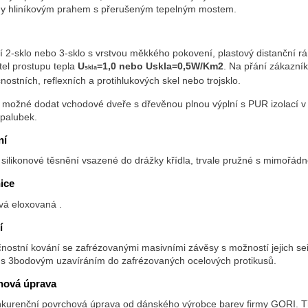
y hliníkovým prahem s přerušeným tepelným mostem.
ní 2-sklo nebo 3-sklo s vrstvou měkkého pokovení,
plastový distanční r
tel prostupu tepla
U
=1,0 nebo Uskla=0,5W/Km2
. Na přání zákazní
skla
ostních, reflexních a protihlukových skel nebo trojsklo.
e možné dodat vchodové dveře s dřevěnou plnou výplní s PUR izolací 
 palubek.
ní
 silikonové těsnění vsazené do drážky křídla, trvale pružné s mimořádn
ice
vá eloxovaná .
í
nostní kování se zafrézovanými masivními závěsy s možností jejich se
s 3bodovým uzavíráním do zafrézovaných ocelových protikusů.
hová úprava
kurenční povrchová úprava od dánského výrobce barev firmy GORI. Tři 