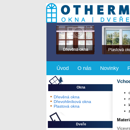
Úvod
O nás
Novinky
Vcho
Okna
Dřevěná okna
Dřevohliníková okna
Plastová okna
Materi
Dveře
Vícevrs