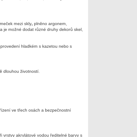
ámeček mezi skly
,
plněno argonem,
ka je možné dodat různé druhy dekorů skel,
v provedení hladkém s kazetou nebo s
ě dlouhou životností.
řízení ve třech osách a bezpečnostní
vrstvy akrylátové vodou ředitelné barvy s