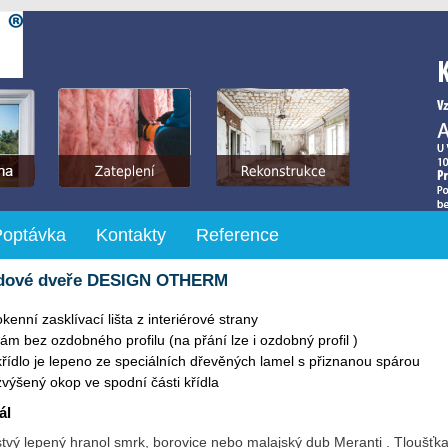
Poptávka
Kontakty
Reference
dové dveře DESIGN OTHERM
okenní zasklívací lišta z interiérové strany
rám bez ozdobného profilu (na přání lze i ozdobný profil )
křídlo je lepeno ze speciálních dřevěných lamel s přiznanou spárou
zvýšený okop ve spodní části křídla
ál
tvý lepený hranol smrk, borovice nebo malajský dub Meranti . Tloušťka 