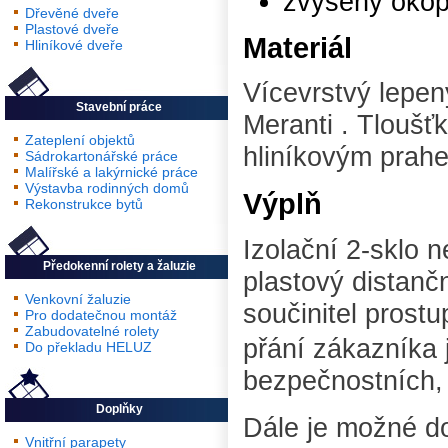
zvýšený okop 
Dřevěné dveře
Plastové dveře
Materiál
Hliníkové dveře
Vícevrstvý lepen
Stavební práce
Meranti . Tloušť
Zateplení objektů
hliníkovým prah
Sádrokartonářské práce
Malířské a lakýrnické práce
Výstavba rodinných domů
Výplň
Rekonstrukce bytů
Izolační 2-sklo 
Předokenní rolety a žaluzie
plastový distanč
Venkovní žaluzie
součinitel prost
Pro dodatečnou montáž
Zabudovatelné rolety
přání zákazníka 
Do překladu HELUZ
bezpečnostních, 
Doplňky
Dále je možné d
Vnitřní parapety