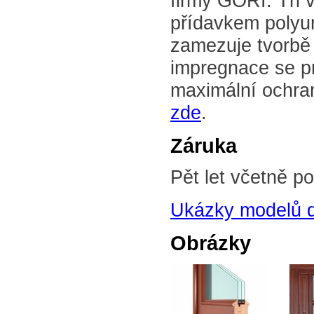
firmy GORI. Tři 
přídavkem polyur
zamezuje tvorbě
impregnace se pr
maximální ochra
zde
.
Záruka
Pět let včetně p
Ukázky modelů 
Obrázky