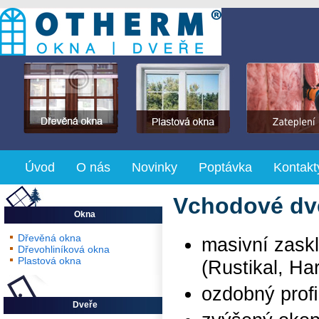
Úvod
O nás
Novinky
Poptávka
Kontakt
Vchodové d
Okna
Dřevěná okna
masivní zaskl
Dřevohliníková okna
Plastová okna
(Rustikal, H
ozdobný proﬁ
Dveře