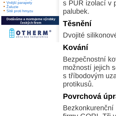
s PUR izolací v 
Vnější parapety
Žaluzie
palubek.
Sítě proti hmyzu
Dodáváme a montujeme výrobky
Těsnění
českých firem
Dvojité silikono
Kování
Bezpečnostní ko
možností jejich 
s tříbodovým uz
protikusů.
Povrchová úpr
Bezkonkurenční 